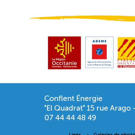
Conflent Énergie
"El Quadrat" 15 rue Arago
07 44 44 48 49
Liens
Galeries de phot